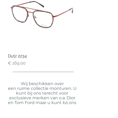
Dutz 2234
Prijs
€ 169,00
Wij beschikken over
een ruime collectie monturen. U
kunt bij ons terecht voor
exclusieve merken van o.a. Dior
en Tom Ford maar u kunt bij ons
ook al een complete bril vanaf
€99,- kopen. Onze collectie word
zorgvuldig uitgekozen, wij