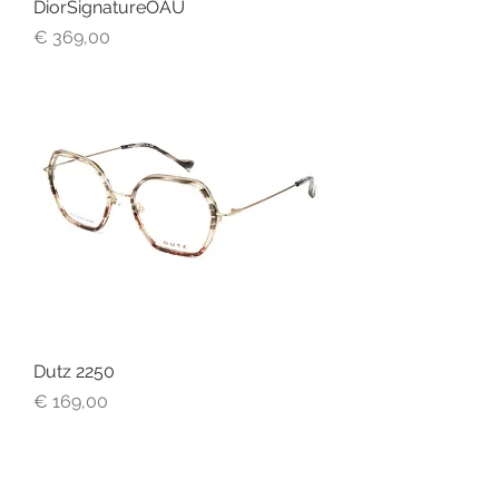
DiorSignatureOAU
Prijs
€ 369,00
Dutz 2250
Prijs
€ 169,00