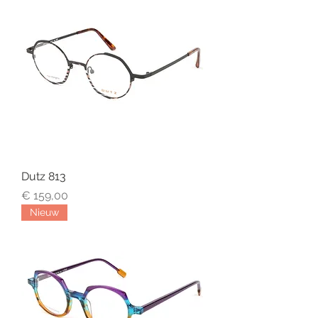
Dutz 813
Prijs
€ 159,00
Nieuw